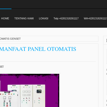
HOME
TENTANG KAMI
LOKASI
Telp:+6281318261117
WA+628131826111
TOMATIS GENSET
 MANFAAT PANEL OTOMATIS
SET