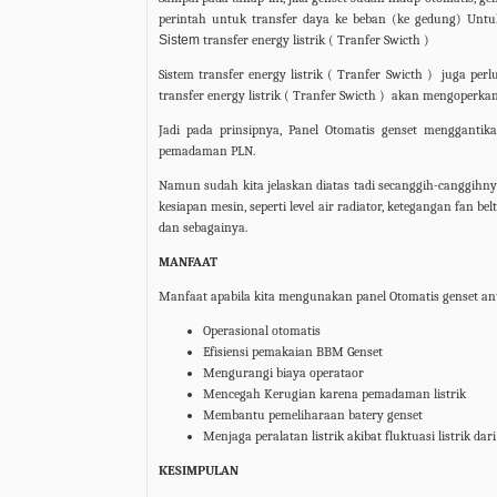
perintah untuk transfer daya ke beban (ke gedung) Untu
Sistem
transfer energy listrik ( Tranfer Swicth )
Sistem transfer energy listrik ( Tranfer Swicth ) juga per
transfer energy listrik ( Tranfer Swicth ) akan mengoperkan
Jadi pada prinsipnya, Panel Otomatis genset menggantik
pemadaman PLN.
Namun sudah kita jelaskan diatas tadi secanggih-canggihny
kesiapan mesin, seperti level air radiator, ketegangan fan belt, 
dan sebagainya.
MANFAAT
Manfaat apabila kita mengunakan panel Otomatis genset an
Operasional otomatis
Efisiensi pemakaian BBM Genset
Mengurangi biaya operataor
Mencegah Kerugian karena pemadaman listrik
Membantu pemeliharaan batery genset
Menjaga peralatan listrik akibat fluktuasi listrik dar
KESIMPULAN