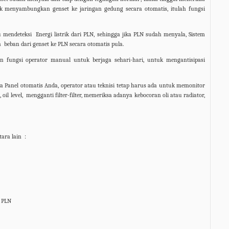
k menyambungkan genset ke jaringan gedung secara otomatis, itulah fungsi
lu mendeteksi Energi listrik dari PLN, sehingga jika PLN sudah menyala,
Sistem
 beban dari genset ke PLN secara otomatis pula.
an fungsi operator manual untuk berjaga sehari-hari, untuk mengantisipasi
a Panel otomatis Anda, operator atau teknisi tetap harus ada untuk memonitor
oil level,
mengganti filter-filter, memeriksa adanya kebocoran oli atau radiator,
tara lain
:
i PLN