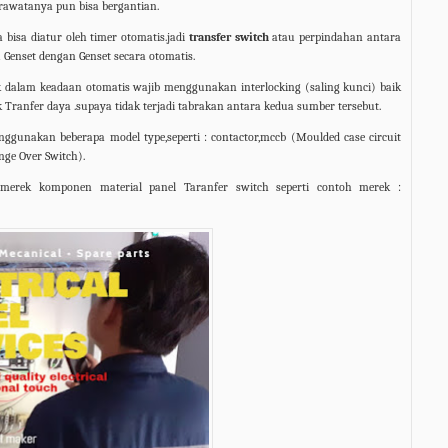
awatanya pun bisa bergantian.
bisa diatur oleh timer otomatis.jadi
transfer switch
atau perpindahan antara
 Genset dengan Genset secara otomatis.
k dalam keadaan otomatis wajib menggunakan interlocking (saling kunci) baik
 Tranfer daya .supaya tidak terjadi tabrakan antara kedua sumber tersebut.
enggunakan beberapa model type,seperti : contactor,mccb (Moulded case circuit
nge Over Switch).
 merek komponen material panel Taranfer switch seperti contoh merek :