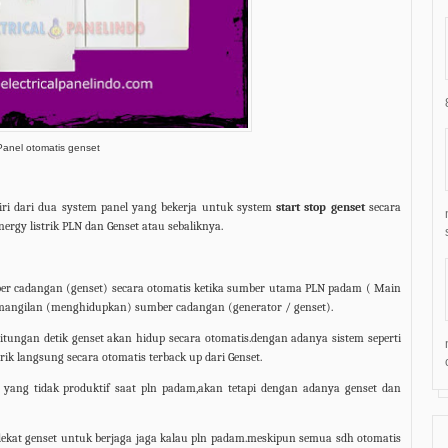
Panel otomatis genset
iri dari dua system panel yang bekerja untuk system
start stop genset
secara
nergy listrik PLN dan Genset atau sebaliknya.
er cadangan (genset) secara otomatis ketika sumber utama PLN padam ( Main
pemangilan (menghidupkan) sumber cadangan (generator / genset).
tungan detik genset akan hidup secara otomatis.dengan adanya sistem seperti
ik langsung secara otomatis terback up dari Genset.
ang tidak produktif saat pln padam,akan tetapi dengan adanya genset dan
i dekat genset untuk berjaga jaga kalau pln padam.meskipun semua sdh otomatis