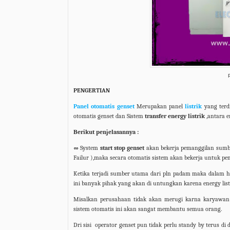
PENGERTIAN
Panel otomatis genset
Merupakan panel
listrik
yang terd
otomatis genset dan Sistem
transfer energy listrik
,antara e
Berikut penjelasannya :
∞
System
start stop genset
akan bekerja pemanggilan sumb
Failur ),maka secara otomatis sistem akan bekerja untuk 
Ketika terjadi sumber utama dari pln padam maka dalam hi
ini banyak pihak yang akan di untungkan karena energy listr
Misalkan perusahaan tidak akan merugi karna karyawan y
sistem otomatis ini akan sangat membantu semua orang.
Dri sisi
operator genset pun tidak perlu standy by terus d