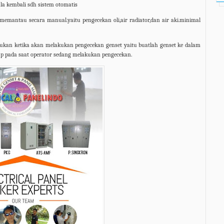
la kembali sdh sistem otomatis
a memantau secara manual.yaitu pengecekan oli,air radiator,dan air aki.minimal
kukan ketika akan melakukan pengecekan genset yaitu buatlah genset ke dalam
up pada saat operator sedang melakukan pengecekan.