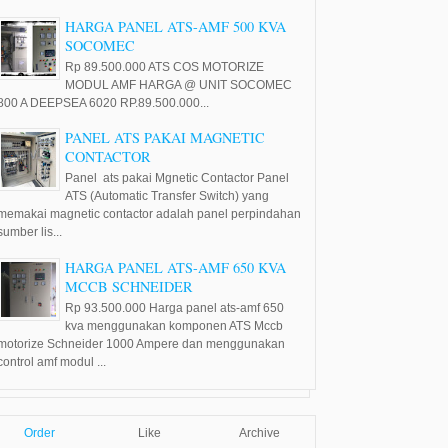
HARGA PANEL ATS-AMF 500 KVA
SOCOMEC
Rp 89.500.000 ATS COS MOTORIZE
MODUL AMF HARGA @ UNIT SOCOMEC
800 A DEEPSEA 6020 RP.89.500.000...
PANEL ATS PAKAI MAGNETIC
CONTACTOR
Panel ats pakai Mgnetic Contactor Panel
ATS (Automatic Transfer Switch) yang
memakai magnetic contactor adalah panel perpindahan
sumber lis...
HARGA PANEL ATS-AMF 650 KVA
MCCB SCHNEIDER
Rp 93.500.000 Harga panel ats-amf 650
kva menggunakan komponen ATS Mccb
motorize Schneider 1000 Ampere dan menggunakan
control amf modul ...
Order
Like
Archive