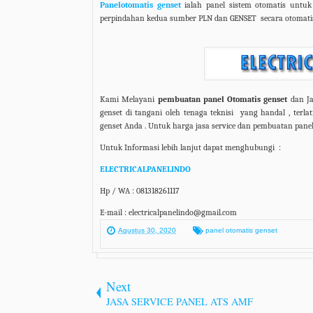
Panelotomatis genset
ialah panel sistem otomatis untu
perpindahan kedua sumber PLN dan GENSET
secara otomatis
Kami Melayani
pembuatan panel Otomatis genset
dan Ja
genset di tangani oleh tenaga teknisi
yang handal , terla
genset Anda . Untuk harga jasa service dan pembuatan panel
Untuk Informasi lebih lanjut dapat menghubungi
:
ELECTRICALPANELINDO
Hp / WA : 081318261117
E-mail : electricalpanelindo@gmail.com
Agustus 30, 2020
panel otomatis genset
Next
JASA SERVICE PANEL ATS AMF