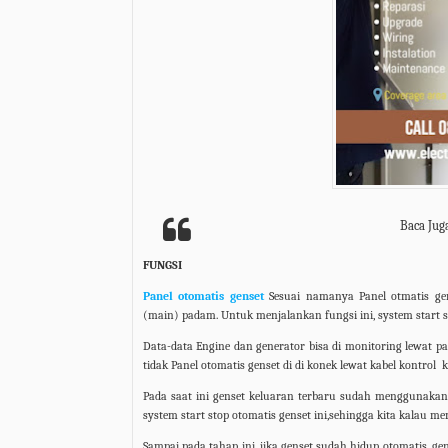
Baca Jug
FUNGSI
Panel otomatis genset
Sesuai namanya Panel otmatis gens
(main) padam. Untuk menjalankan fungsi ini, system start s
Data-data Engine dan generator bisa di monitoring lewat p
tidak Panel otomatis genset di di konek lewat kabel kontrol
k
Pada saat ini genset keluaran terbaru sudah menggunaka
system start stop otomatis genset ini,sehingga kita kalau m
Sampai pada tahap ini, jika genset sudah hidup otomatis, 