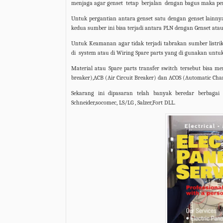
menjaga agar genset
tetap
berjalan
dengan bagus maka per
Untuk pergantian antara genset satu dengan genset lainnya 
kedua sumber ini bisa terjadi antara PLN dengan Genset atau
Untuk Keamanan agar tidak terjadi tabrakan sumber listri
di
system atau di Wiring Spare parts yang di gunakan untuk
Material atau Spare parts transfer switch tersebut bisa m
breaker),ACB (Air Circuit Breaker) dan ACOS (Automatic Cha
Sekarang ini dipasaran telah banyak beredar berbagai
Schneider,socomec, LS/LG , Salzer,Fort DLL.