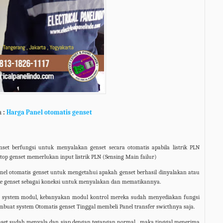
a
:
Harga Panel otomatis genset
et berfungsi untuk menyalakan genset secara otomatis apabila listrik PLN
top genset memerlukan input listrik PLN (Sensing Main failur)
anel otomatis genset untuk mengetahui apakah genset berhasil dinyalakan atau
e genset sebagai koneksi untuk menyalakan dan mematikannya.
n system modul, kebanyakan modul kontrol mereka sudah menyediakan fungsi
embuat system Otomatis genset Tinggal membeli Panel transfer swicthnya saja.
genset sudah menyala dan siap dengan tegangan normal , maka tinggal menerima