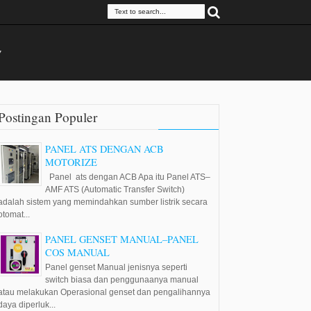
7
Postingan Populer
PANEL ATS DENGAN ACB
MOTORIZE
Panel ats dengan ACB Apa itu Panel ATS–
AMF ATS (Automatic Transfer Switch)
adalah sistem yang memindahkan sumber listrik secara
otomat...
PANEL GENSET MANUAL–PANEL
COS MANUAL
Panel genset Manual jenisnya seperti
switch biasa dan penggunaanya manual
atau melakukan Operasional genset dan pengalihannya
daya diperluk...