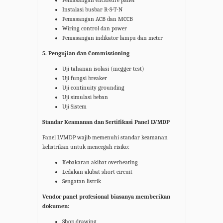
Pemasangan enclosure panel
Instalasi busbar R-S-T-N
Pemasangan ACB dan MCCB
Wiring control dan power
Pemasangan indikator lampu dan meter
5. Pengujian dan Commissioning
Uji tahanan isolasi (megger test)
Uji fungsi breaker
Uji continuity grounding
Uji simulasi beban
Uji Sistem
Standar Keamanan dan Sertifikasi Panel LVMDP
Panel LVMDP wajib memenuhi standar keamanan
kelistrikan untuk mencegah risiko:
Kebakaran akibat overheating
Ledakan akibat short circuit
Sengatan listrik
Vendor panel profesional biasanya memberikan
dokumen:
Shop drawing