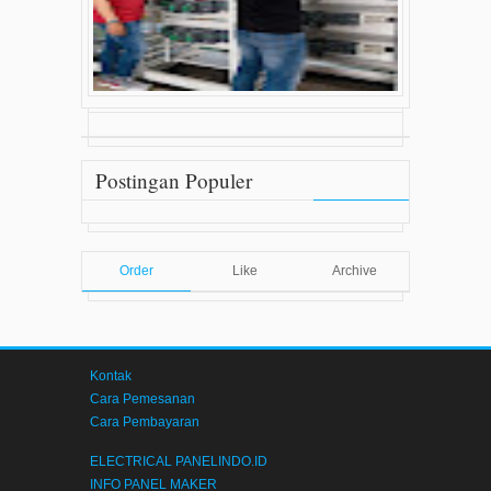
Pembuatan Panel LVMDP
Pembuatan Panel LVMDP Apa Itu Panel LVMDP ?
Panel LVMDP (Low Voltage Main Distribution P
[...]
Postingan Populer
Order
Like
Archive
Kontak
Cara Pemesanan
Cara Pembayaran
ELECTRICAL PANELINDO.ID
INFO PANEL MAKER